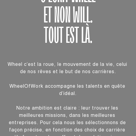
E
T
N
O
N
W
I
L
L
.
T
O
U
T
E
S
T
L
À
.
Wheel c’est la roue, le mouvement de la vie, celui 
de nos rêves et le but de nos carrières.

WheelOfWork accompagne les talents en quête 
d’idéal.

Notre ambition est claire : leur trouver les 
meilleures missions, dans les meilleures 
entreprises. Pour cela nous les sélectionnons de 
façon précise, en fonction des choix de carrière 