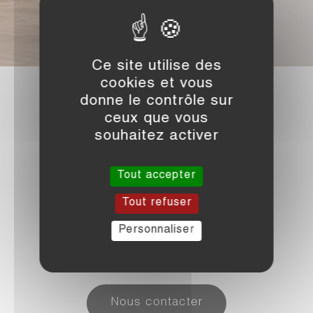
Ce site utilise des
cookies et vous
donne le contrôle sur
CAREER AFTER ALL
ceux que vous
souhaitez activer
Tout accepter
Tout refuser
s’investissent
 dans la sélection

Personnaliser
des meilleures 
missions
freelances
 dont ils ont la charge.
Nous contacter