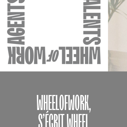
W
H
E
E
L
O
F
W
O
R
K
,
S
’
É
C
R
I
T
W
H
E
E
L